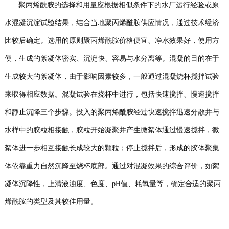
聚丙烯酰胺的选择和用量应根据相似条件下的水厂运行经验或原
水混凝沉淀试验结果，结合当地聚丙烯酰胺供应情况，通过技术经济
比较后确定。选用的原则聚丙烯酰胺价格便宜、净水效果好，使用方
便，生成的絮凝体密实、沉淀快、容易与水分离等。混凝的目的在于
生成较大的絮凝体，由于影响因素较多，一般通过混凝烧杯搅拌试验
来取得相应数据。混凝试验在烧杯中进行，包括快速搅拌、慢速搅拌
和静止沉降三个步骤。投入的聚丙烯酰胺经过快速搅拌迅速分散并与
水样中的胶粒相接触，胶粒开始凝聚并产生微絮体通过慢速搅拌，微
絮体进一步相互接触长成较大的颗粒；停止搅拌后，形成的胶体聚集
体依靠重力自然沉降至烧杯底部。通过对混凝效果的综合评价，如絮
凝体沉降性，上清液浊度、色度、pH值、耗氧量等，确定合适的聚丙
烯酰胺的类型及其较佳用量。