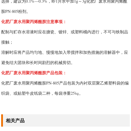
选择，建议为0.1%—0.3%，即1升水中加1g～3g化肥厂废水用聚丙烯酰
胺PN-805粉剂。
化肥厂废水用聚丙烯酰胺注意事项：
配制与贮存水溶液时应在搪瓷、镀锌、或塑料桶内进行，不可与铁制品
接触；
溶解时应将产品均匀地、慢慢地加入带搅拌和加热措施的溶解器中，应
避免结大团块和长时间剧烈的机械剪切。
化肥厂废水用聚丙烯酰胺产品包装：
化肥厂废水用聚丙烯酰胺PN-805产品包装为内衬双层聚乙烯塑料袋的编
织袋、或贴塑牛皮纸袋二种，每袋净重25㎏。
相关产品